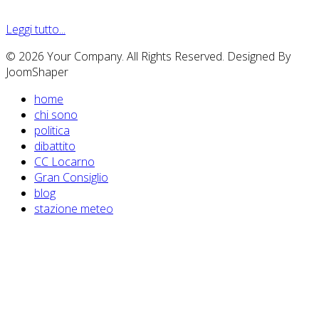
Leggi tutto...
© 2026 Your Company. All Rights Reserved. Designed By
JoomShaper
home
chi sono
politica
dibattito
CC Locarno
Gran Consiglio
blog
stazione meteo